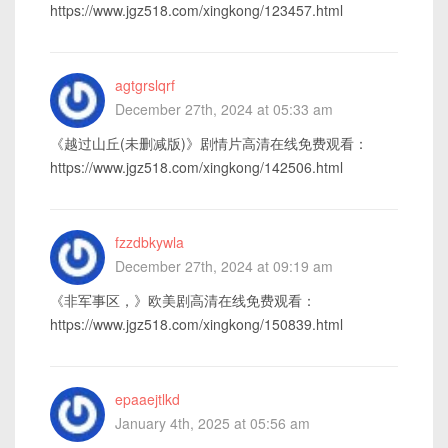
https://www.jgz518.com/xingkong/123457.html
agtgrslqrf
December 27th, 2024 at 05:33 am
《越过山丘(未删减版)》剧情片高清在线免费观看：
https://www.jgz518.com/xingkong/142506.html
fzzdbkywla
December 27th, 2024 at 09:19 am
《非军事区，》欧美剧高清在线免费观看：
https://www.jgz518.com/xingkong/150839.html
epaaejtlkd
January 4th, 2025 at 05:56 am