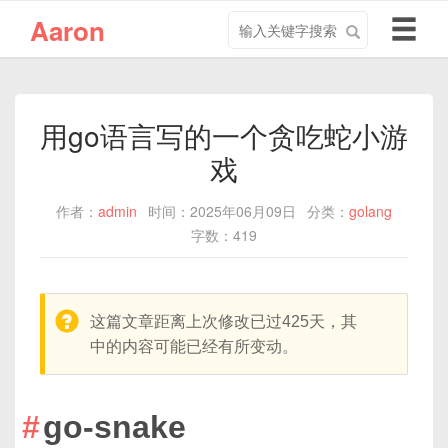
搜
导
Aaron
索
航
关
切
键
换
字
用go语言写的一个贪吃蛇小游
戏
作者：
admin
时间：2025年06月09日
分类：
golang
字数：419
warning:
这篇文章距离上次修改已过425天，其
中的内容可能已经有所变动。
go-snake